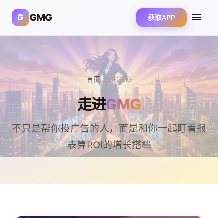
GMG
G
获取APP
首页
/
走进GMG
走进
GMG
不只是帮你投广告的人，而是和你一起盯着报
表算ROI的增长搭档