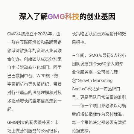
深入了解
GMG科技
的创业基因
GMG科技成立于2023年，由
长策略团队负责方案设计和效
一群在互联网增长和品牌营销
果把控。
领域深耕多年的资深从业者联
三年间，GMG从最初5人的小
合创办。创始团队成员分别来
团队发展到今天60余人的专
自字节跳动商业化部门、阿里
业化服务商。公司核心理
巴巴数据中台、WPP旗下数
念"Growth Marketing
字营销机构等头部组织，带着
Genius"不只是一句品牌口
对行业痛点的深刻理解和对技
号，更是团队日常做事的准则
术驱动增长的坚定信念走到一
——每一个项目都必须以可衡
起。
量的增长指标作为交付标准，
GMG创立的初衷很朴素：市
每一个策略决定都必须有数据
场上做营销服务的公司很多，
论据支撑。